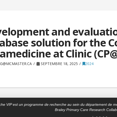
elopment and evaluation
abase solution for the
amedicine at Clinic (CP@
G@MCMASTER.CA
SEPTEMBRE 18, 2025
2024
rche VIP est un programme de recherche au sein du département de mé
Braley Primary Care Research Collabo