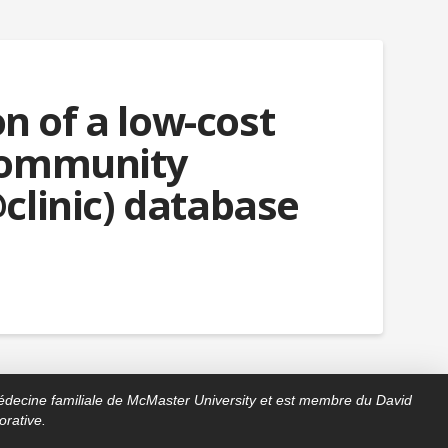
 of a low-cost
 Community
clinic) database
decine familiale de McMaster University et est membre du David
rative.